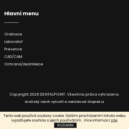
Hlavní menu
Ordinace
Laboratoř
Prevence
CAD/CAM
Ochrana/dezinfekce
Copyright 2026
DENTALPOINT
. Všechna práva vyhrazena.
Grafický návrh vytvořil a nakódoval
Shoptak.cz
Vytvořil Shoptet
Tento web používá soubory cookie. Dalším procházením tohoto webu
vyjadřujete souhlas s jejich používáním.. Více informací
zde
.
ROZUMÍM