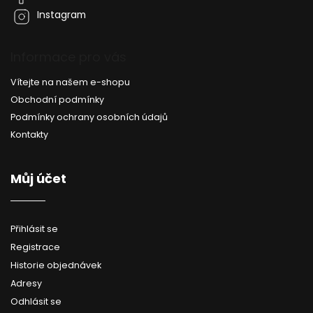
ý
Instagram
p
i
s
Informace pro vás
u
Vítejte na našem e-shopu
Obchodní podmínky
Podmínky ochrany osobních údajů
Kontakty
Můj účet
Přihlásit se
Registrace
Historie objednávek
Adresy
Odhlásit se