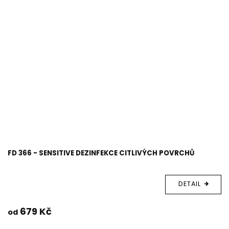
Prům
hodn
FD 366 - SENSITIVE DEZINFEKCE CITLIVÝCH POVRCHŮ
prod
je
5,0
DETAIL
z
5
hvěz
679 Kč
od