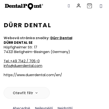
Přejít
na
DÜRR DENTAL
obsah
Webová stránka značky:
Dürr Dental
DÜRR DENTAL SE
Höpfigheimer Str. 17
74321 Bietigheim-Bissingen (
Germany)
Tel.:+49 7142 / 705-0
info@duerrdental.com
https://www.duerrdental.com/en/
Otevřít filtr
Ř
Abecedně
Nejlevnější
Nejdražší