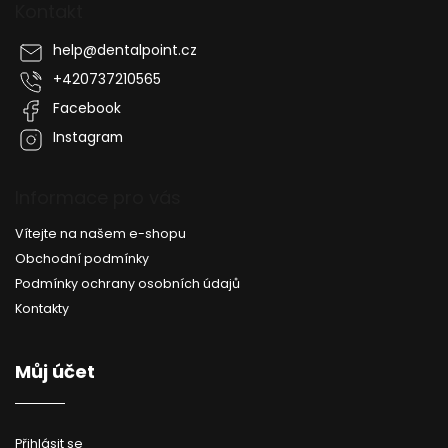
p
Kontakt
a
t
help
@
dentalpoint.cz
í
+420737210565
Facebook
Instagram
Informace pro vás
Vítejte na našem e-shopu
Obchodní podmínky
Podmínky ochrany osobních údajů
Kontakty
Můj účet
Přihlásit se