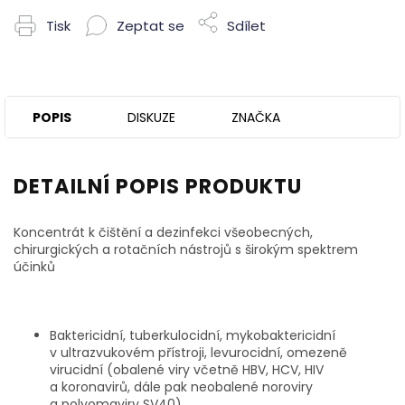
Tisk
Zeptat se
Sdílet
POPIS
DISKUZE
ZNAČKA
DETAILNÍ POPIS PRODUKTU
Koncentrát k čištění a dezinfekci všeobecných,
chirurgických a rotačních nástrojů s širokým spektrem
účinků
Baktericidní, tuberkulocidní, mykobaktericidní
v ultrazvukovém přístroji, levurocidní, omezeně
virucidní (obalené viry včetně HBV, HCV, HIV
a koronavirů, dále pak neobalené noroviry
a polyomaviry SV40)