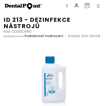
Přejít
ID 213 - DEZINFEKCE
na
NÁSTROJŮ
obsah
Kód:
CDI213C6150
Průměrné
Podrobnosti hodnocení
Značka:
Dürr Dental
Neohodnoceno
hodnocení
produktu
je
0,0
z
5
hvězdiček.