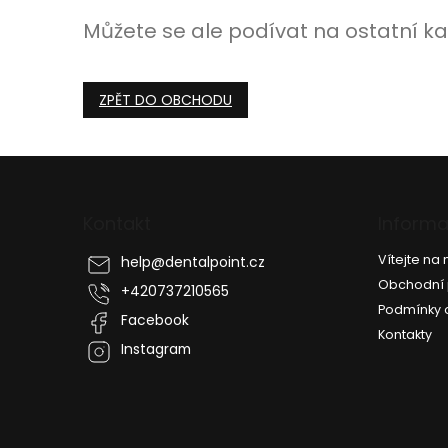
Můžete se ale podívat na ostatní ka
ZPĚT DO OBCHODU
Z
á
p
Kontakt
Informa
a
t
Vítejte n
help
@
dentalpoint.cz
í
Obchodní
+420737210565
Podmínky 
Facebook
Kontakty
Instagram