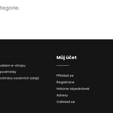
tegorie.
ce pro vás
Můj účet
a našem e-shopu
 podmínky
Přihlásit se
ochrany osobních údajů
Registrace
Historie objednávek
Adresy
Odhlásit se