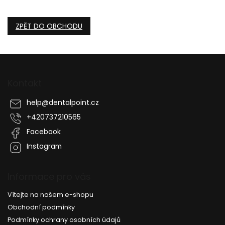
ZPĚT DO OBCHODU
Z
á
p
Kontakt
a
t
help
@
dentalpoint.cz
í
+420737210565
Facebook
Instagram
Informace pro vás
Vítejte na našem e-shopu
Obchodní podmínky
Podmínky ochrany osobních údajů