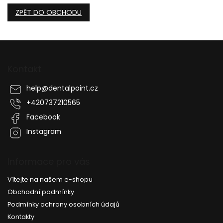
ZPĚT DO OBCHODU
Z
á
p
Kontakt
a
t
help
@
dentalpoint.cz
í
+420737210565
Facebook
Instagram
Informace pro vás
Vítejte na našem e-shopu
Obchodní podmínky
Podmínky ochrany osobních údajů
Kontakty