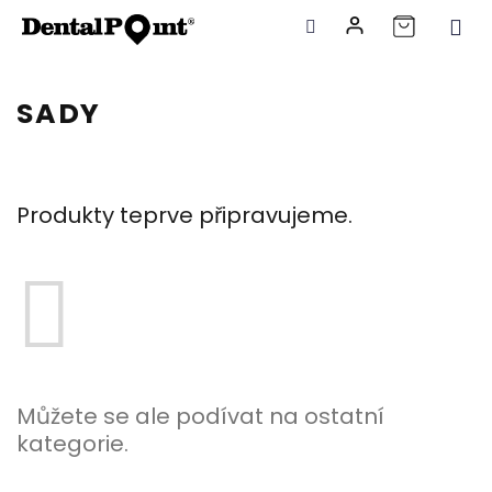
Přejít
na
SADY
obsah
Produkty teprve připravujeme.
Můžete se ale podívat na ostatní
kategorie.