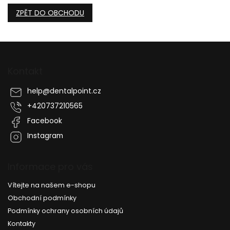
ZPĚT DO OBCHODU
Z
á
p
Kontakt
a
t
help
@
dentalpoint.cz
í
+420737210565
Facebook
Instagram
Informace pro vás
Vítejte na našem e-shopu
Obchodní podmínky
Podmínky ochrany osobních údajů
Kontakty