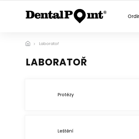
Přejít
na
obsah
Ordi
Laboratoř
LABORATOŘ
Protézy
Leštění