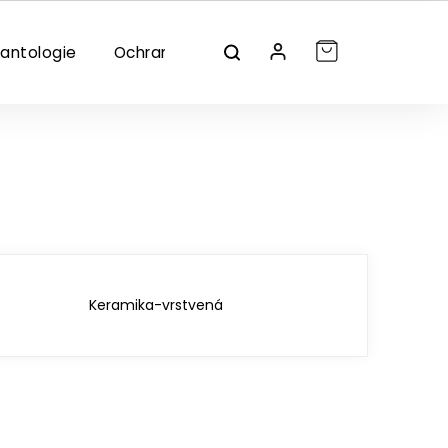
lantologie
Ochrana/dezinfekce
Značky
Keramika-vrstvená