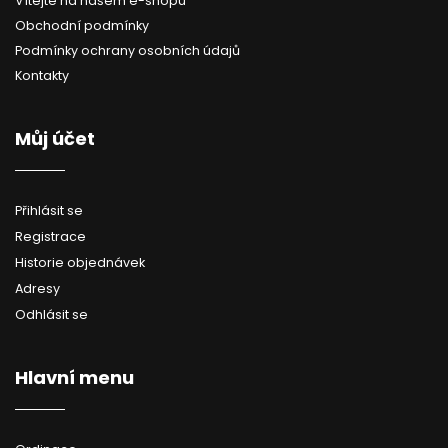
Vítejte na našem e-shopu
s
Obchodní podmínky
u
Podmínky ochrany osobních údajů
Kontakty
Můj účet
Přihlásit se
Registrace
Historie objednávek
Adresy
Odhlásit se
Hlavní menu