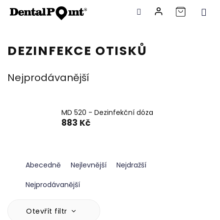
Přejít
na
DEZINFEKCE OTISKŮ
obsah
Nejprodávanější
MD 520 - Dezinfekční dóza
883 Kč
Ř
Abecedně
Nejlevnější
Nejdražší
a
z
Nejprodávanější
e
n
V
Otevřít filtr
í
ý