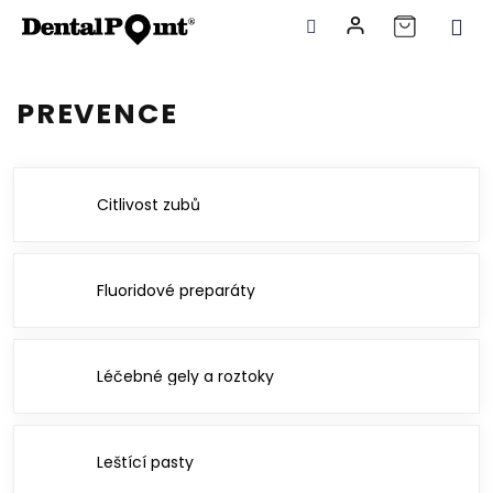
Přejít
na
PREVENCE
obsah
Citlivost zubů
Fluoridové preparáty
Léčebné gely a roztoky
Leštící pasty