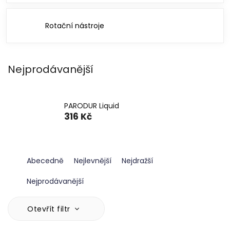
Rotační nástroje
Nejprodávanější
PARODUR Liquid
316 Kč
Ř
Abecedně
Nejlevnější
Nejdražší
a
z
Nejprodávanější
e
n
V
Otevřít filtr
í
ý
p
p