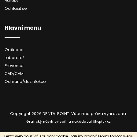
Adresy
Odhlásit se
Hlavní menu
Ordinace
Laboratoř
Prevence
CAD/CAM
Ochrana/dezinfekce
Copyright 2026
DENTALPOINT
. Všechna práva vyhrazena.
Grafický návrh vytvořil a nakódoval
Shoptak.cz
Vytvořil Shoptet
Tento web používá soubory cookie. Dalším procházením tohoto webu