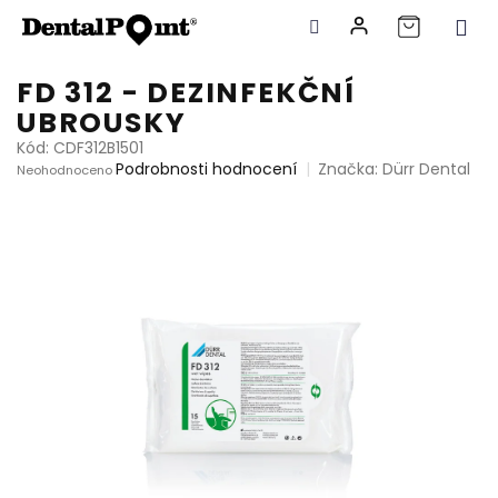
Přejít
FD 312 - DEZINFEKČNÍ
na
UBROUSKY
obsah
Kód:
CDF312B1501
Průměrné
Podrobnosti hodnocení
Značka:
Dürr Dental
Neohodnoceno
hodnocení
produktu
je
0,0
z
5
hvězdiček.