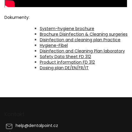
Dokumenty:
System-hygiene brochure
Brochure Disinfection & Cleaning surgeries
Disinfection and cleaning plan Practice
Hygiene-Fibel
Disinfection and Cleaning Plan laboratory
Safety Data Sheet FD 312
P
roduct information FD 312
Dosing plan DE/EN/FR/IT
Z
á
p
Kontakt
a
t
help
@
dentalpoint.cz