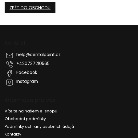
ZPĚT DO OBCHODU
Z
á
p
Kontakt
a
t
help
@
dentalpoint.cz
í
+420737210565
Facebook
Instagram
Informace pro vás
Vítejte na našem e-shopu
Obchodní podmínky
Podmínky ochrany osobních údajů
Kontakty