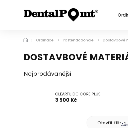
Přejít
na
obsah
Ordi
Ordinace
Postendodoncie
Dostavbové m
DOSTAVBOVÉ MATERIÁ
Nejprodávanější
CLEARFIL DC CORE PLUS
3 500 Kč
Ř
Otevřít filtr
Ab
a