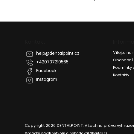
Z
á
p
Kontakt
Informa
a
t
Vítejte n
help
@
dentalpoint.cz
í
Obchodní
+420737210565
Podmínky 
Facebook
Kontakty
Instagram
Copyright 2026
DENTALPOINT
. Všechna práva vyhraze
Grafický návrh vytvořil a nakódoval
Shoptak.cz