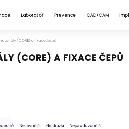
nace
Laboratoř
Prevence
CAD/CAM
Imp
ateriály (CORE) a fixace čepů
LY (CORE) A FIXACE ČEPŮ
ecedně
Nejlevnější
Nejdražší
Nejprodávanější