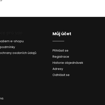
O
v
l
á
d
ce pro vás
Můj účet
a
c
a našem e-shopu
í
p
 podmínky
Přihlásit se
r
ochrany osobních údajů
v
Registrace
k
Historie objednávek
y
Adresy
v
ý
Odhlásit se
p
i
s
u
na.