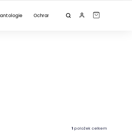
lantologie
Ochrana/dezinfekce
Značky
1
položek celkem