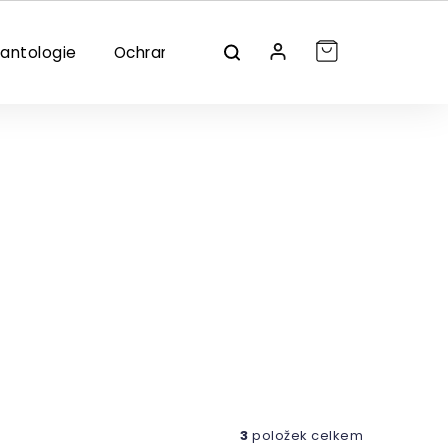
lantologie
Ochrana/dezinfekce
Značky
3
položek celkem