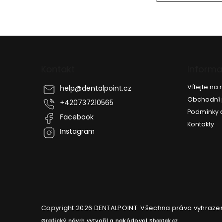
Z
á
p
Kontakt
Informa
a
t
Vítejte n
help
@
dentalpoint.cz
í
Obchodní
+420737210565
Podmínky 
Facebook
Kontakty
Instagram
Copyright 2026
DENTALPOINT
. Všechna práva vyhraze
Grafický návrh vytvořil a nakódoval
Shoptak.cz