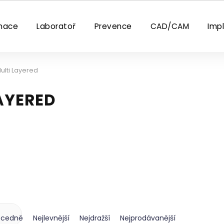
nace
Laboratoř
Prevence
CAD/CAM
Imp
Multi Layered
LAYERED
ecedně
Nejlevnější
Nejdražší
Nejprodávanější