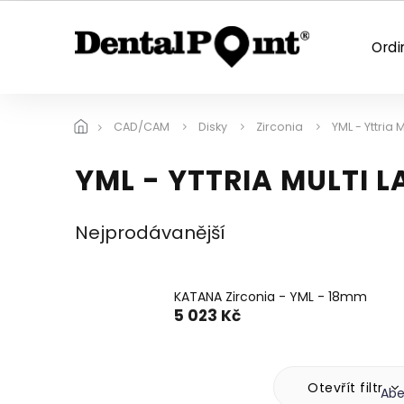
Přejít
na
obsah
Ordi
CAD/CAM
Disky
Zirconia
YML - Yttria 
YML - YTTRIA MULTI 
Nejprodávanější
KATANA Zirconia - YML - 18mm
5 023 Kč
Ř
Otevřít filtr
Ab
a