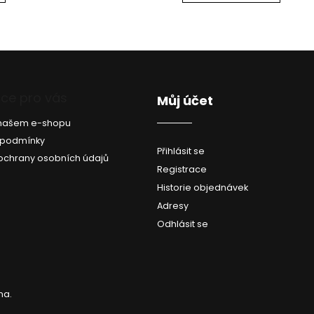
O
v
l
á
d
ce pro vás
Můj účet
a
c
a našem e-shopu
í
p
 podmínky
Přihlásit se
r
ochrany osobních údajů
v
Registrace
k
Historie objednávek
y
Adresy
v
ý
Odhlásit se
p
i
s
u
na.