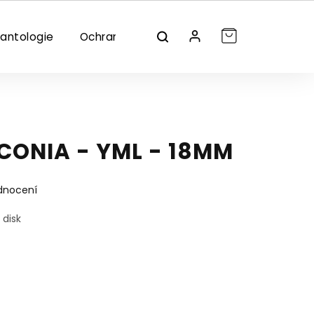
lantologie
Ochrana/dezinfekce
Značky
CONIA - YML - 18MM
dnocení
 disk