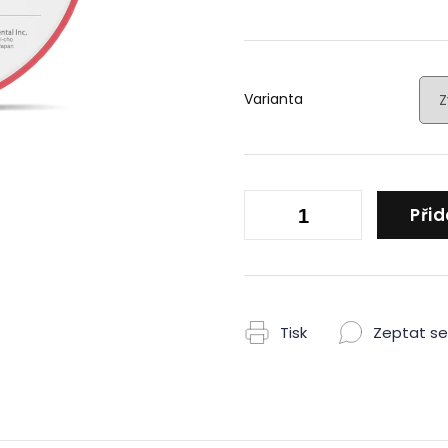
Měrná
cena:
Varianta
Přid
Tisk
Zeptat se