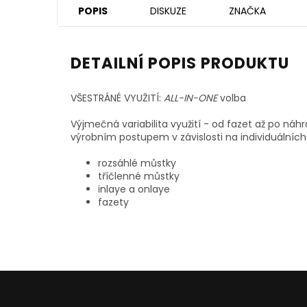
POPIS
DISKUZE
ZNAČKA
DETAILNÍ POPIS PRODUKTU
VŠESTRÁNÉ VYUŽITÍ:
ALL-IN-ONE
volba
Výjmečná variabilita využití - od fazet až po ná
výrobním postupem v závislosti na individuálníc
rozsáhlé můstky
tříčlenné můstky
inlaye a onlaye
fazety
Z
á