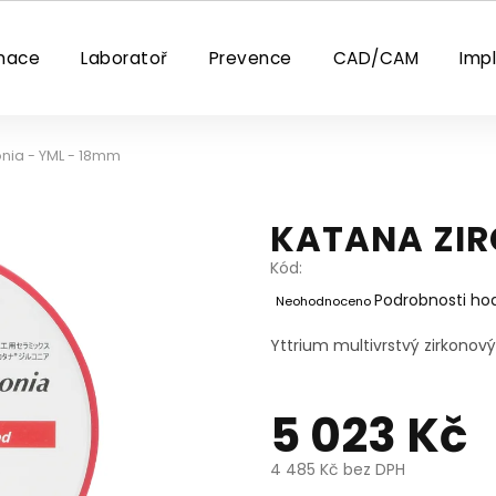
nace
Laboratoř
Prevence
CAD/CAM
Imp
onia - YML - 18mm
KATANA ZIR
Kód:
Průměrné
Podrobnosti ho
Neohodnoceno
hodnocení
produktu
Yttrium multivrstvý zirkonový
je
0,0
z
5 023 Kč
5
hvězdiček.
4 485 Kč bez DPH