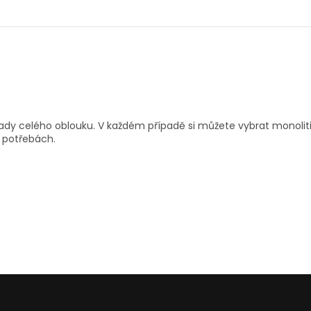
hrady celého oblouku.
V každém případě si můžete vybrat monoliti
h potřebách.