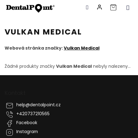
Přejít
na
VULKAN MEDICAL
obsah
Webová stránka značky:
Vulkan Medical
Žádné produkty značky
Vulkan Medical
nebyly nalezeny...
Z
á
p
Kontakt
a
t
help
@
dentalpoint.cz
í
+420737210565
Facebook
Instagram