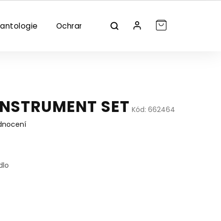
lantologie
Ochrana/dezinfekce
Značky
INSTRUMENT SET
Kód:
662464
dnocení
dlo