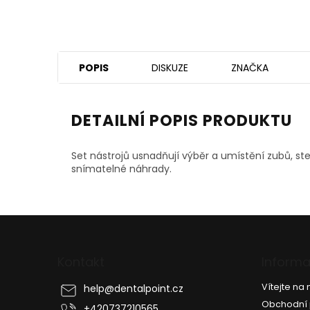
POPIS
DISKUZE
ZNAČKA
DETAILNÍ POPIS PRODUKTU
Set nástrojů usnadňují výběr a umístění zubů, ste
snímatelné náhrady.
Z
á
p
Kontakt
Informa
a
t
Vítejte n
help
@
dentalpoint.cz
í
Obchodní
+420737210565