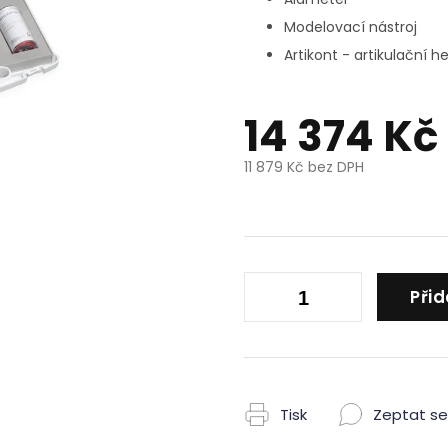
Modelovací nástroj
Artikont - artikulační 
14 374 Kč
11 879 Kč bez DPH
Měrná
cena:
Přid
Tisk
Zeptat se