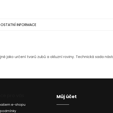
OSTATNÍ INFORMACE
jně jako určení tvarů zubů a okluzní roviny. Technická sada nást
ce pro vás
Můj účet
a našem e-shopu
 podmínky