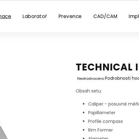
nace
Laboratoř
Prevence
CAD/CAM
Imp
TECHNICAL 
Průměrné
Podrobnosti ho
Neohodnoceno
hodnocení
produktu
Obsah setu:
je
0,0
Caliper -
posuvné měři
z
Papillameter
5
hvězdiček.
Profile compass
Rim Former
Alameter