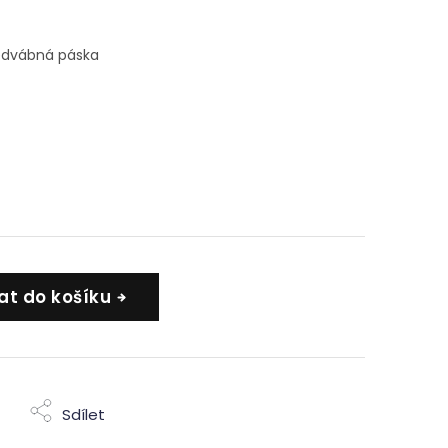
hedvábná páska
at do košíku
Sdílet