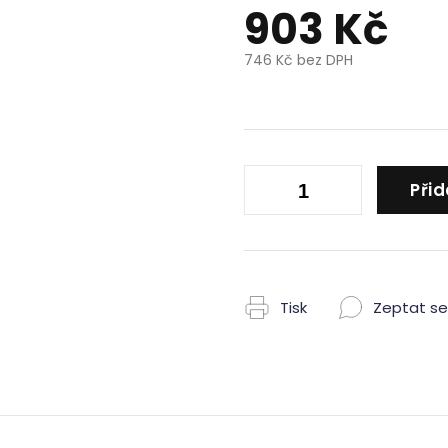
903 Kč
746 Kč bez DPH
Měrná
cena:
Přid
Tisk
Zeptat se