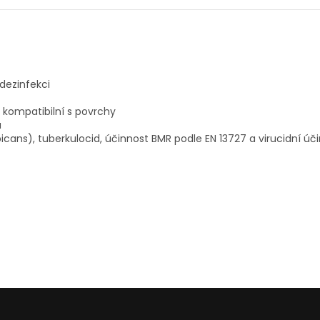
dezinfekci
 kompatibilní s povrchy
u
bicans), tuberkulocid, účinnost BMR podle EN 13727 a virucidní úč