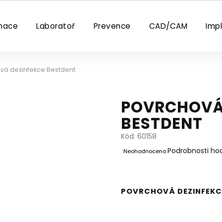
nace
Laboratoř
Prevence
CAD/CAM
Imp
vá dezinfekce Bestdent
POVRCHOVÁ
BESTDENT
Kód:
60158
Průměrné
Podrobnosti ho
Neohodnoceno
hodnocení
produktu
je
0,0
POVRCHOVÁ DEZINFEKCE
z
5
hvězdiček.