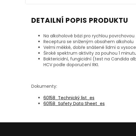
DETAILNÍ POPIS PRODUKTU
Na alkoholové bázi pro rychlou povrchovou 
Receptura se sníženým obsahem alkoholu
Velmi měkké, dobře snášené lidmi a vysoce
Široké spektrum aktivity za pouhou 1 minut
Baktericidní, fungicidní (test na Candida al
HCV podle doporučení RKI.
Dokumenty:
60158_Technický list_es
60158_Safety Data Sheet_es
Z
á