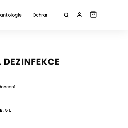
lantologie
Ochrana/dezinfekce
Značky
 DEZINFEKCE
dnocení
, 5 L