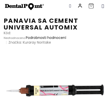
Přejít
PANAVIA SA CEMENT
na
UNIVERSAL AUTOMIX
obsah
Kód:
Průměrné
Podrobnosti hodnocení
Neohodnoceno
hodnocení
Značka:
Kuraray Noritake
produktu
je
0,0
z
5
hvězdiček.