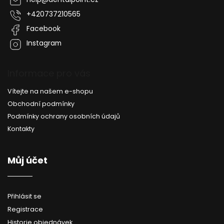
t
í
+420737210565
Facebook
Instagram
Informace pro vás
Vítejte na našem e-shopu
Obchodní podmínky
Podmínky ochrany osobních údajů
Kontakty
Můj účet
Přihlásit se
Registrace
Historie objednávek