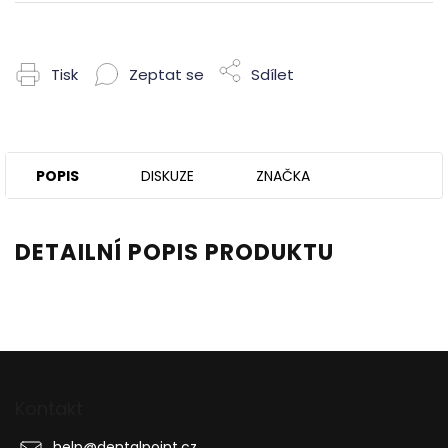
Tisk
Zeptat se
Sdílet
POPIS
DISKUZE
ZNAČKA
DETAILNÍ POPIS PRODUKTU
Z
á
p
Kontakt
a
help
@
dentalpoint.cz