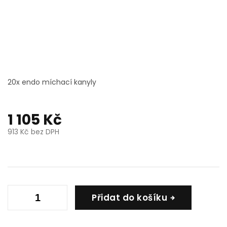
20x endo míchací kanyly
1 105 Kč
913 Kč bez DPH
Měrná
cena:
Přidat do košíku