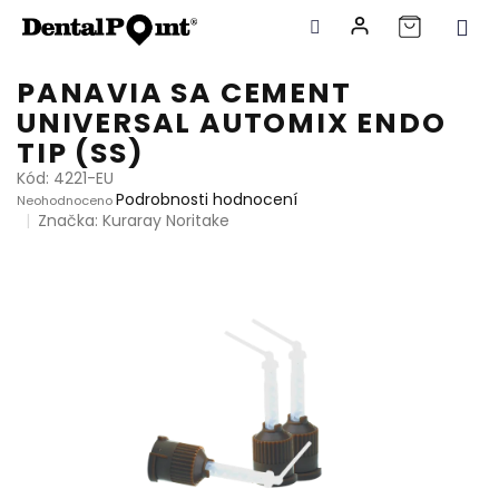
Přejít
PANAVIA SA CEMENT
na
UNIVERSAL AUTOMIX ENDO
obsah
TIP (SS)
Kód:
4221-EU
Průměrné
Podrobnosti hodnocení
Neohodnoceno
hodnocení
Značka:
Kuraray Noritake
produktu
je
0,0
z
5
hvězdiček.