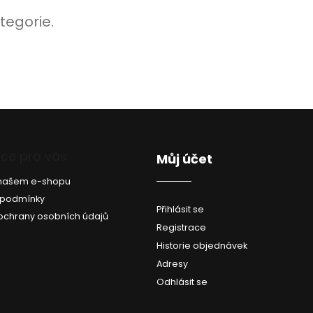
tegorie.
ce pro vás
Můj účet
a našem e-shopu
 podmínky
Přihlásit se
ochrany osobních údajů
Registrace
Historie objednávek
Adresy
Odhlásit se