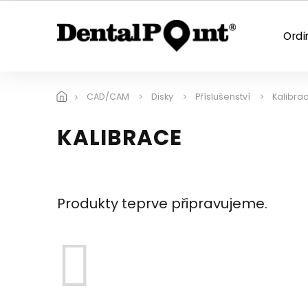
Přejít
na
obsah
Ordi
CAD/CAM
Disky
Příslušenství
Kalibra
KALIBRACE
Produkty teprve připravujeme.