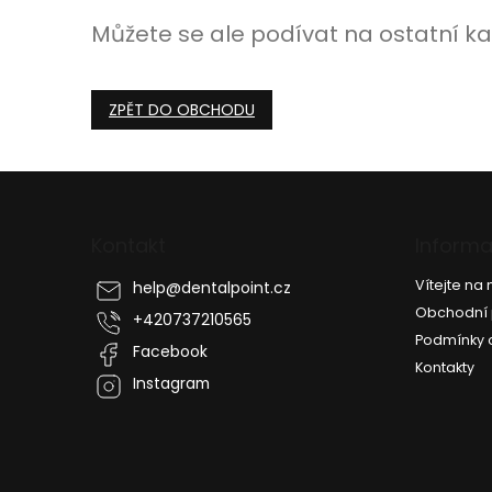
Můžete se ale podívat na ostatní ka
ZPĚT DO OBCHODU
Z
á
p
Kontakt
Informa
a
t
Vítejte n
help
@
dentalpoint.cz
í
Obchodní
+420737210565
Podmínky 
Facebook
Kontakty
Instagram