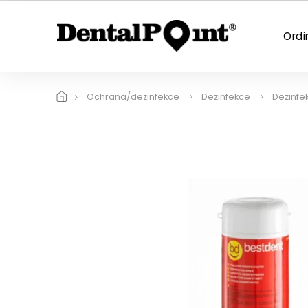
Přejít
na
obsah
Ordi
Ochrana/dezinfekce
Dezinfekce
Dezinfe