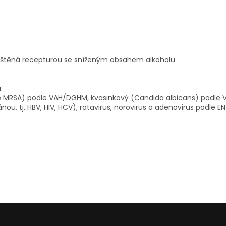
puštěná recepturou se sníženým obsahem alkoholu
.
ně MRSA) podle VAH/DGHM, kvasinkový (Candida albicans) podle
u, tj. HBV, HIV, HCV); rotavirus, norovirus a adenovirus podle EN