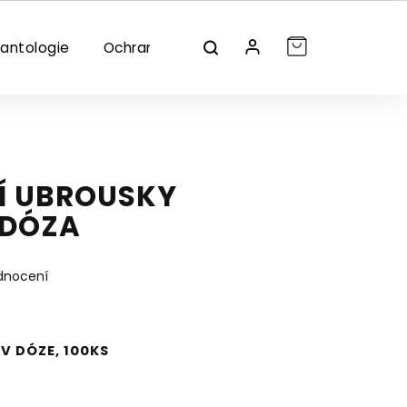
lantologie
Ochrana/dezinfekce
Značky
Í UBROUSKY
 DÓZA
dnocení
V DÓZE, 100KS