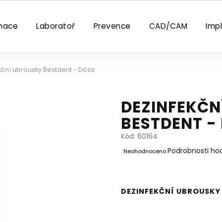
nace
Laboratoř
Prevence
CAD/CAM
Imp
kční ubrousky Bestdent - Dóza
DEZINFEKČN
BESTDENT -
Kód:
60164
Průměrné
Podrobnosti ho
Neohodnoceno
hodnocení
produktu
je
0,0
DEZINFEKČNÍ UBROUSKY 
z
5
hvězdiček.