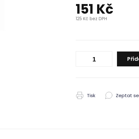
151 Kč
125 Kč bez DPH
Měrná
cena:
Přid
Tisk
Zeptat se