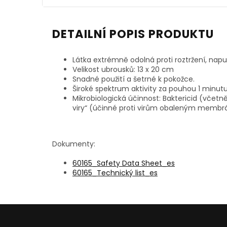
DETAILNÍ POPIS PRODUKTU
Látka extrémně odolná proti roztržení, na
Velikost ubrousků: 13 x 20 cm
Snadné použití a šetrné k pokožce.
Široké spektrum aktivity za pouhou 1 minutu
Mikrobiologická účinnost:
Baktericid (včet
viry“ (účinné proti virům obaleným membráno
Dokumenty:
60165_Safety Data Sheet_es
60165_Technický list_es
Z
á