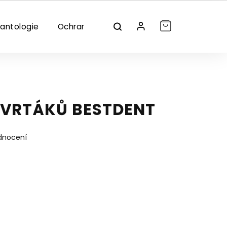
lantologie
Ochrana/dezinfekce
Značky
 VRTÁKŮ BESTDENT
dnocení