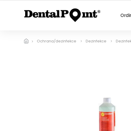
Přejít
na
obsah
Ordi
Ochrana/dezinfekce
Dezinfekce
Dezinfe