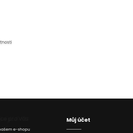
stnosti
ce pro vás
Můj účet
a našem e-shopu