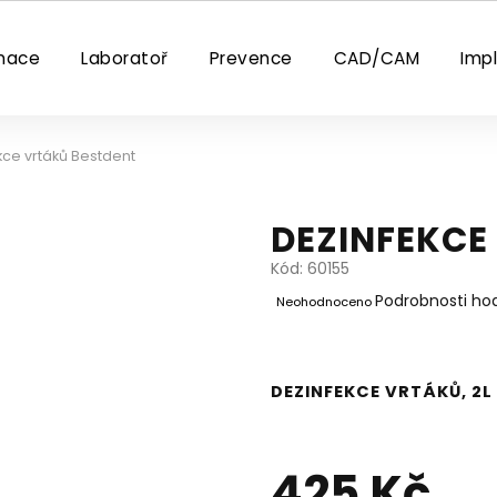
nace
Laboratoř
Prevence
CAD/CAM
Imp
kce vrtáků Bestdent
DEZINFEKCE
Kód:
60155
Průměrné
Podrobnosti ho
Neohodnoceno
hodnocení
produktu
je
0,0
DEZINFEKCE VRTÁKŮ, 2L
z
5
hvězdiček.
425 Kč