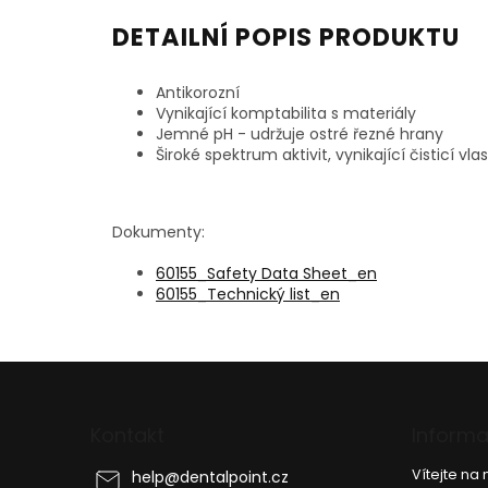
DETAILNÍ POPIS PRODUKTU
Antikorozní
Vynikající komptabilita s materiály
Jemné pH - udržuje ostré řezné hrany
Široké spektrum aktivit, vynikající čisticí vla
Dokumenty:
60155_Safety Data Sheet_en
60155_Technický list_en
Z
á
p
Kontakt
Informa
a
t
Vítejte n
help
@
dentalpoint.cz