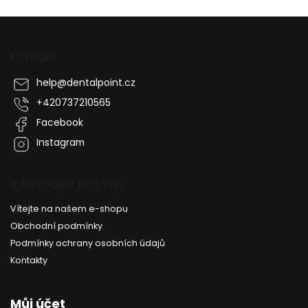
Z
á
p
Kontakt
a
t
help
@
dentalpoint.cz
í
+420737210565
Facebook
Instagram
Informace pro vás
Vítejte na našem e-shopu
Obchodní podmínky
Podmínky ochrany osobních údajů
Kontakty
Můj účet