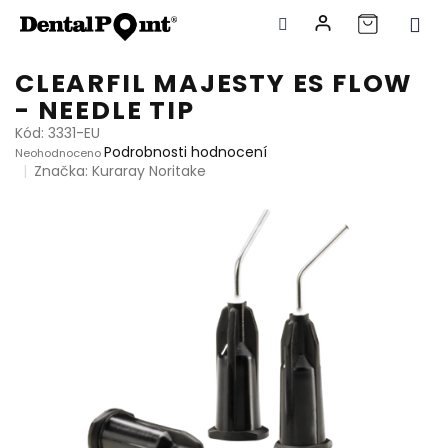
Přejít
CLEARFIL MAJESTY ES FLOW
na
- NEEDLE TIP
obsah
Kód:
3331-EU
Průměrné
Podrobnosti hodnocení
Neohodnoceno
hodnocení
Značka:
Kuraray Noritake
produktu
je
0,0
z
5
hvězdiček.